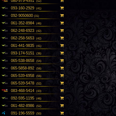
080-979-4951
(52)
093-160-2929
(41)
092-9050600
(31)
061-352-8984
(46)
062-248-6923
(42)
062-258-5653
(42)
061-441-9835
(41)
093-174-5151
(36)
065-538-8658
(54)
065-5858-892
(56)
065-539-6958
(56)
065-539-5478
(52)
083-468-5414
(43)
092-595-1195
(46)
061-482-8986
(52)
091-196-5559
(50)