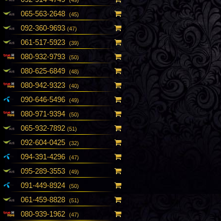
065-563-2648
(45)
092-360-9693
(47)
061-517-5923
(39)
080-932-9793
(50)
080-625-6849
(48)
080-942-9323
(40)
090-646-5496
(49)
080-971-9394
(50)
065-932-7892
(51)
092-604-0425
(32)
094-391-4296
(47)
095-289-3553
(49)
091-449-8924
(50)
061-459-8828
(51)
080-939-1962
(47)