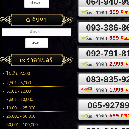
064-940-9
999
ราคา
ค้นหา
093-386-8
999
ราคา
092-791-8
ราคาเบอร์
2,999
ราคา
ไม่เกิน 2,500
083-835-9
2,501 - 5,000
1,999
ราคา
5,001 - 7,500
7,501 - 10,000
065-9278
10,001 - 25,000
599
ราคา
25,001 - 50,000
50,001 - 100,000