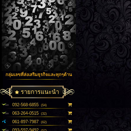
กลุ่มเลขที่ส่งเสริมธุรกิจและทุกๆด้าน
รายการแนะนำ
092-568-6855
(54)
063-264-0515
(32)
061-897-7987
(62)
093-597-9492
(57)