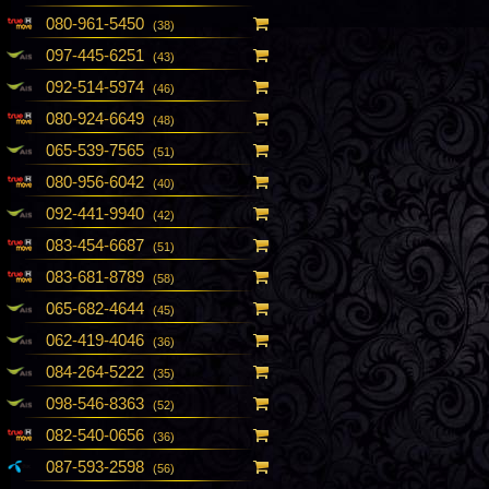
080-961-5450
(38)
097-445-6251
(43)
092-514-5974
(46)
080-924-6649
(48)
065-539-7565
(51)
080-956-6042
(40)
092-441-9940
(42)
083-454-6687
(51)
083-681-8789
(58)
065-682-4644
(45)
062-419-4046
(36)
084-264-5222
(35)
098-546-8363
(52)
082-540-0656
(36)
087-593-2598
(56)