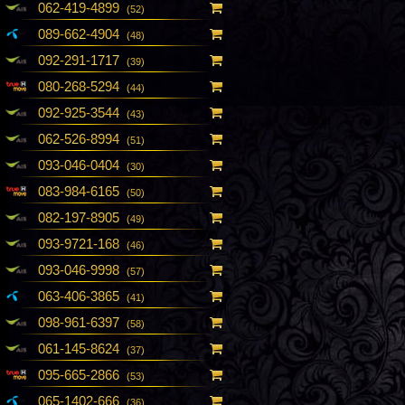
062-419-4899
(52)
089-662-4904
(48)
092-291-1717
(39)
080-268-5294
(44)
092-925-3544
(43)
062-526-8994
(51)
093-046-0404
(30)
083-984-6165
(50)
082-197-8905
(49)
093-9721-168
(46)
093-046-9998
(57)
063-406-3865
(41)
098-961-6397
(58)
061-145-8624
(37)
095-665-2866
(53)
065-1402-666
(36)