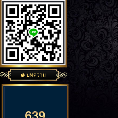
บทความ