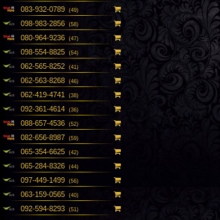
083-932-0789
(49)
098-983-2856
(58)
080-964-9236
(47)
098-554-8825
(54)
062-565-8252
(41)
062-563-8268
(46)
062-419-4741
(38)
092-361-4614
(36)
088-657-4536
(52)
082-656-8987
(59)
065-354-6625
(42)
065-284-8326
(44)
097-449-1499
(56)
063-159-0565
(40)
092-594-8293
(51)