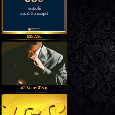
639 ,936
47-74 เลขดีไหม