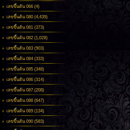
เลขขึ้นต้น 066 (4)
เลขขึ้นต้น 080 (4,439)
เลขขึ้นต้น 081 (373)
เลขขึ้นต้น 082 (1,028)
เลขขึ้นต้น 083 (903)
เลขขึ้นต้น 084 (333)
เลขขึ้นต้น 085 (348)
เลขขึ้นต้น 086 (314)
เลขขึ้นต้น 087 (208)
เลขขึ้นต้น 088 (647)
เลขขึ้นต้น 089 (134)
เลขขึ้นต้น 090 (583)