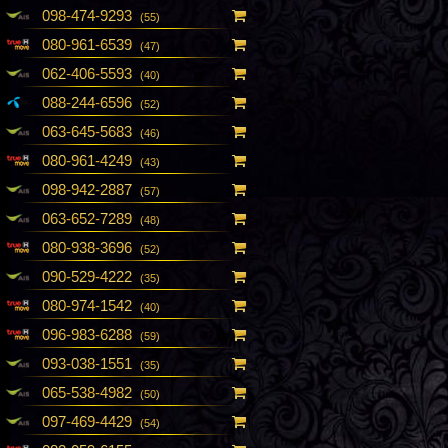
098-474-9293
(55)
080-961-6539
(47)
062-406-5593
(40)
088-244-6596
(52)
063-645-5683
(46)
080-961-4249
(43)
098-942-2887
(57)
063-652-7289
(48)
080-938-3696
(52)
090-529-4222
(35)
080-974-1542
(40)
096-983-6288
(59)
093-038-1551
(35)
065-538-4982
(50)
097-469-4429
(54)