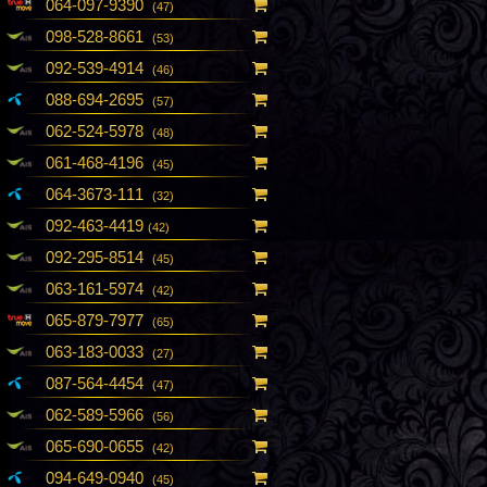
064-097-9390
(47)
098-528-8661
(53)
092-539-4914
(46)
088-694-2695
(57)
062-524-5978
(48)
061-468-4196
(45)
064-3673-111
(32)
092-463-4419
(42)
092-295-8514
(45)
063-161-5974
(42)
065-879-7977
(65)
063-183-0033
(27)
087-564-4454
(47)
062-589-5966
(56)
065-690-0655
(42)
094-649-0940
(45)