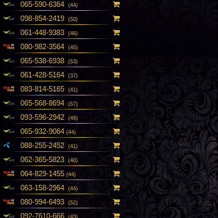
065-590-6364
(44)
098-854-2419
(50)
061-448-9383
(46)
080-982-3564
(45)
065-538-6938
(53)
061-428-5164
(37)
083-814-5165
(41)
065-568-8694
(57)
093-596-2942
(49)
065-932-9064
(44)
088-255-2452
(41)
062-365-5823
(40)
064-829-1455
(44)
063-158-2964
(44)
080-994-6493
(52)
092-7610-666
(43)