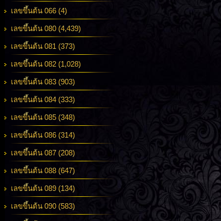
เลขขึ้นต้น 066 (4)
เลขขึ้นต้น 080 (4,439)
เลขขึ้นต้น 081 (373)
เลขขึ้นต้น 082 (1,028)
เลขขึ้นต้น 083 (903)
เลขขึ้นต้น 084 (333)
เลขขึ้นต้น 085 (348)
เลขขึ้นต้น 086 (314)
เลขขึ้นต้น 087 (208)
เลขขึ้นต้น 088 (647)
เลขขึ้นต้น 089 (134)
เลขขึ้นต้น 090 (583)