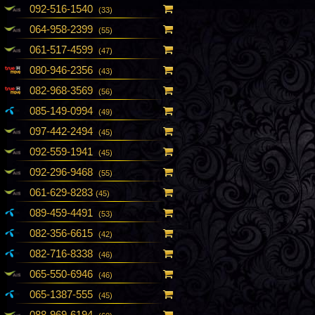
092-516-1540
(33)
064-958-2399
(55)
061-517-4599
(47)
080-946-2356
(43)
082-968-3569
(56)
085-149-0994
(49)
097-442-2494
(45)
092-559-1941
(45)
092-296-9468
(55)
061-629-8283
(45)
089-459-4491
(53)
082-356-6615
(42)
082-716-8338
(46)
065-550-6946
(46)
065-1387-555
(45)
088-969-6194