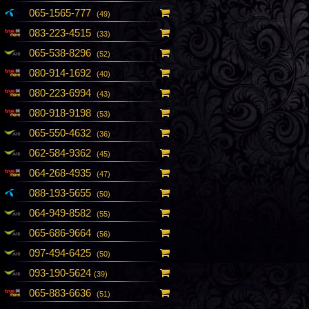
065-1565-777
(49)
083-223-4515
(33)
065-538-8296
(52)
080-914-1692
(40)
080-223-6994
(43)
080-918-9198
(53)
065-550-4632
(36)
062-584-9362
(45)
064-268-4935
(47)
088-193-5655
(50)
064-949-8582
(55)
065-686-9664
(56)
097-494-6425
(50)
093-190-5624
(39)
065-883-6636
(51)