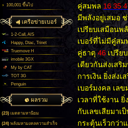
คู่สมพล
16 35 4
100,001 ขึ้นไป
มีพลังอยู่เสมอ ช
เครือข่ายเบอร์
เปรียบเสมือนพลังอ
1-2-Call, AIS
เบอร์ที่ไม่มีคู๋ส
Happy, Dtac, Trinet
Truemove H
คู่ธาตุ
46
เปรียบ
imobile 3GX
เดียวกันส่งเสริม
My by CAT
การเงิน ยิ่งส่งเ
TOT 3G
Penguin
เบอร์มงคล เลข
เวลาที่ใช้งาน ย
ผลรวม
กับเลขเสียมาเป็
(23)
เมตตามหานิยม
กระตุ้นเร็วกว่า
(24)
พลังมหามงคลความสำเร็จ