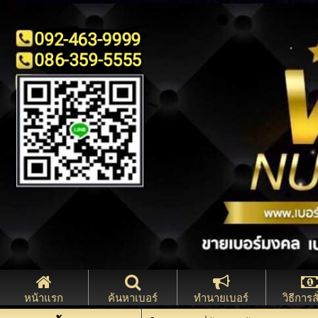
หน้าแรก
ค้นหาเบอร์
ทำนายเบอร์
วิธีการสั