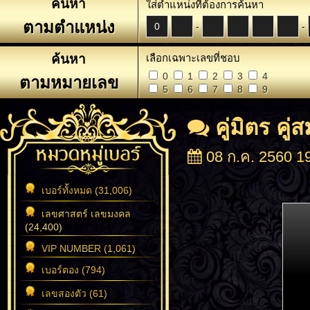
ค้นหา
ใส่ตำแหน่งที่ต้องการค้นหา
ตามตำแหน่ง
-
-
ค้นหา
เลือกเฉพาะเลขที่ชอบ
0
1
2
3
4
ตามหมายเลข
5
6
7
8
9
คู่มิตร คู
08 ก.ค. 2560 
เบอร์ทั้งหมด (31,006)
เลขศาสตร์ เลขมงคล
(24,400)
VIP NUMBER (1,061)
เบอร์ตอง (794)
เลขสองตัว (61)