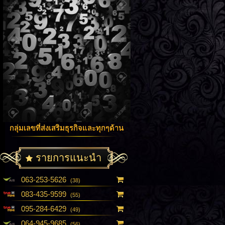
กลุ่มเลขที่ส่งเสริมธุรกิจและทุกๆด้าน
รายการแนะนำ
063-253-5626
(38)
083-435-9599
(55)
095-284-6429
(49)
064-945-9685
(56)