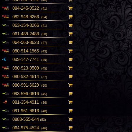
084-245-9522
(41)
082-948-9266
(54)
063-154-8266
(41)
061-489-2488
(50)
064-963-8623
(47)
080-914-1965
(43)
099-147-7741
(49)
080-923-9509
(45)
080-932-4614
(37)
080-991-6629
(50)
093-596-0616
(45)
081-354-4911
(36)
091-961-9616
(48)
0888-555-644
(53)
064-975-4524
(46)