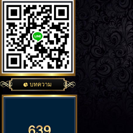
บทความ