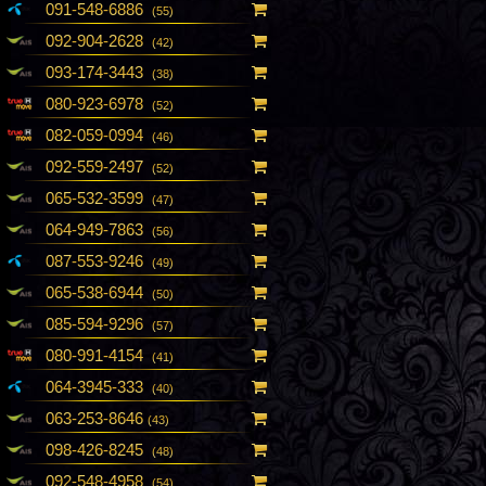
091-548-6886
(55)
092-904-2628
(42)
093-174-3443
(38)
080-923-6978
(52)
082-059-0994
(46)
092-559-2497
(52)
065-532-3599
(47)
064-949-7863
(56)
087-553-9246
(49)
065-538-6944
(50)
085-594-9296
(57)
080-991-4154
(41)
064-3945-333
(40)
063-253-8646
(43)
098-426-8245
(48)
092-548-4958
(54)