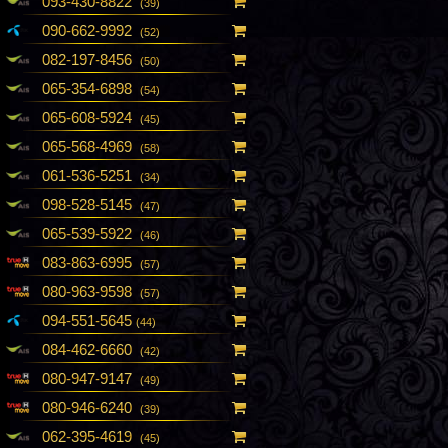
093-430-8822
(39)
090-662-9992
(52)
082-197-8456
(50)
065-354-6898
(54)
065-608-5924
(45)
065-568-4969
(58)
061-536-5251
(34)
098-528-5145
(47)
065-539-5922
(46)
083-863-6995
(57)
080-963-9598
(57)
094-551-5645
(44)
084-462-6660
(42)
080-947-9147
(49)
080-946-6240
(39)
062-395-4619
(45)