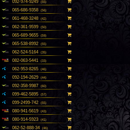
092-974-9249
(55)
065-686-9358
(56)
061-468-3248
(42)
062-361-9599
(50)
065-689-9655
(59)
065-538-8992
(55)
062-524-5164
(35)
082-063-5441
(33)
062-953-8265
(46)
092-194-2629
(44)
092-358-9987
(60)
099-462-5895
(57)
099-2499-742
(55)
080-941-5619
(43)
080-914-5923
(41)
062-52-888-34
(46)