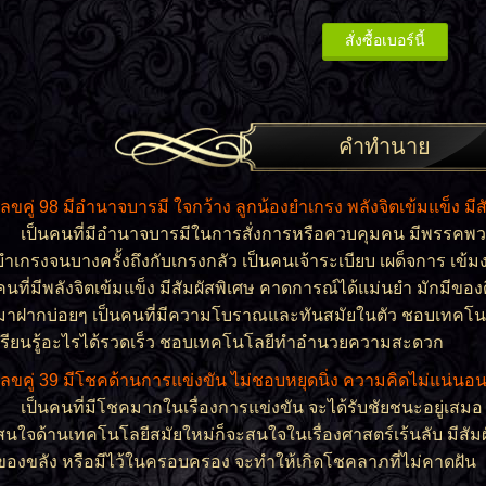
คำทำนาย
เลขคู่ 98 มีอำนาจบารมี ใจกว้าง ลูกน้องยำเกรง พลังจิตเข้มแข็ง มีส
เป็นคนที่มีอำนาจบารมีในการสั่งการหรือควบคุมคน มีพรรคพ
ยำเกรงจนบางครั้งถึงกับเกรงกลัว เป็นคนเจ้าระเบียบ เผด็จการ เข้
คนที่มีพลังจิตเข้มแข็ง มีสัมผัสพิเศษ คาดการณ์ได้แม่นยำ มักมีขอ
มาฝากบ่อยๆ เป็นคนที่มีความโบราณและทันสมัยในตัว ชอบเทคโนโ
เรียนรู้อะไรได้รวดเร็ว ชอบเทคโนโลยีทำอำนวยความสะดวก
เลขคู่ 39 มีโชคด้านการแข่งขัน ไม่ชอบหยุดนิ่ง ความคิดไม่แน่นอน
เป็นคนที่มีโชคมากในเรื่องการแข่งขัน จะได้รับชัยชนะอยู่เสมอ 
สนใจด้านเทคโนโลยีสมัยใหม่ก็จะสนใจในเรื่องศาสตร์เร้นลับ มีสัมผ
ของขลัง หรือมีไว้ในครอบครอง จะทำให้เกิดโชคลาภที่ไม่คาดฝัน