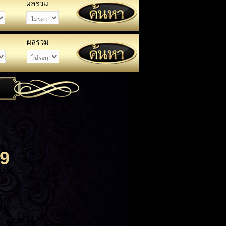
ผลรวม
ผลรวม
9