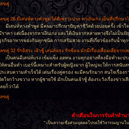
เลขคู่
เลขคู่ 26 มีเสน่ห์ทางคำพูด ได้ดีเพราะปาก หาเงินเก่ง เป็นที่ปรึกษาได
มีเสน่ห์ทางคำพูด มีคนมาปรึกษาปัญหาชีวิตด้วยบ่อยครั้ง เข้าใจผ
มีราคา แต่เนื่องจากหาเงินเก่ง และได้เงินจากหลายทางจึงไม่เป็นปั
ธุรกิจอาหารของกินทุกชนิด การเสริมสวย งานที่เกี่ยวข้องกับน้ำทุก
เลขคู่ 32 รักอิสระ เจ้าชู้ เสน่ห์แรง รักซ้อน มักมีเรื่องเสื่อมเสียจา
เป็นคนมีเสน่ห์แรง เข้มแข็ง อดทน งานทุกอย่างที่ลงมือทำจะป
ให้คนอื่นทำ เบอร์นี้เหมาะสำหรับผู้หญิงมาก ผู้ใหญ่จะให้การสนับสน
ประสบความสำเร็จได้ เด่นเรื่องคู่ครอง จะมีคนรักมาก สนใจเรื่องกา
จิตใจกว้างขวาง หากผู้ชายใช้ มักเป็นคนเจ้าชู้ ต้องระวังเรื่องข่าวเ
เลยก็ว่าได้
เลขคู่
คำเตือนในการรับคำทำน
" เป็นความเชื่อส่วนบุคคลโปรดใช้วิจารณญานใ