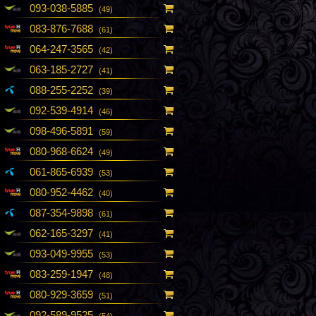
093-038-5885
(49)
083-876-7688
(61)
064-247-3565
(42)
063-185-2727
(41)
088-255-2252
(39)
092-539-4914
(46)
098-496-5891
(59)
080-968-6624
(49)
061-865-6939
(53)
080-952-4462
(40)
087-354-9898
(61)
062-165-3297
(41)
093-049-9955
(53)
083-259-1947
(48)
080-929-3659
(51)
092-589-9525
(54)