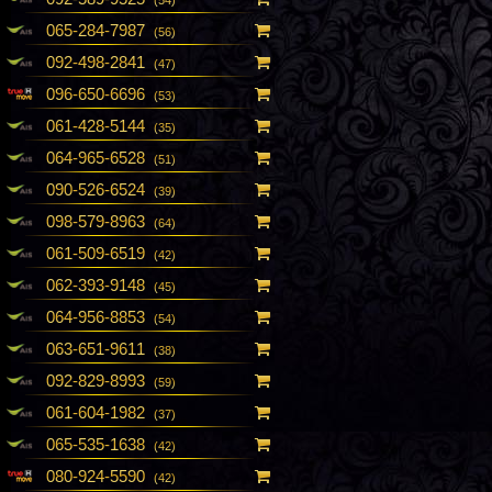
065-284-7987
(56)
092-498-2841
(47)
096-650-6696
(53)
061-428-5144
(35)
064-965-6528
(51)
090-526-6524
(39)
098-579-8963
(64)
061-509-6519
(42)
062-393-9148
(45)
064-956-8853
(54)
063-651-9611
(38)
092-829-8993
(59)
061-604-1982
(37)
065-535-1638
(42)
080-924-5590
(42)