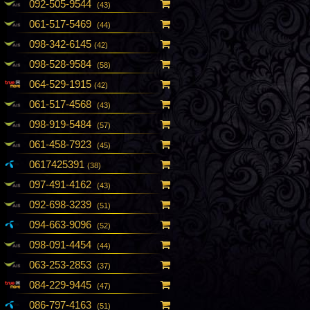
092-505-9544
(43)
061-517-5469
(44)
098-342-6145
(42)
098-528-9584
(58)
064-529-1915
(42)
061-517-4568
(43)
098-919-5484
(57)
061-458-7923
(45)
0617425391
(38)
097-491-4162
(43)
092-698-3239
(51)
094-663-9096
(52)
098-091-4454
(44)
063-253-2853
(37)
084-229-9445
(47)
086-797-4163
(51)