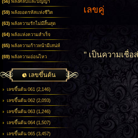
(56)
พลังศิลป์และปัญญา
เลขคู่
(59)
พลังยอดรหัสแห่งชีวิต
(63)
พลังความรักไม่มีสิ้นสุด
(64)
พลังแห่งความสำเร็จ
(65)
พลังความก้าวหน้ามีเสน่ห์
" เป็นความเชื
(69)
พลังความอ่อนไหว
เลขขึ้นต้น
เลขขึ้นต้น 061 (2,146)
เลขขึ้นต้น 062 (2,093)
เลขขึ้นต้น 063 (1,246)
เลขขึ้นต้น 064 (1,507)
เลขขึ้นต้น 065 (3,457)