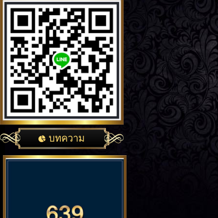
บทความ