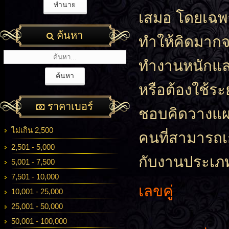
เสมอ โดยเฉพา
ค้นหา
ทำให้คิดมากจ
ทำงานหนักและ
หรือต้องใช้ร
ราคาเบอร์
ชอบคิดวางแผน
ไม่เกิน 2,500
คนที่สามารถเ
2,501 - 5,000
กับงานประเภท
5,001 - 7,500
7,501 - 10,000
เลขคู่
10,001 - 25,000
25,001 - 50,000
50,001 - 100,000