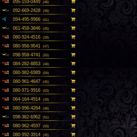
095-159-0449
(46)
092-669-2428
(48)
094-495-9966
(61)
061-458-3846
(45)
080-924-4516
(39)
080-956-9541
(47)
098-958-4741
(55)
084-282-8853
(48)
080-982-6989
(59)
080-961-4647
(45)
080-971-9916
(50)
064-164-4914
(39)
080-996-4264
(48)
098-362-6962
(51)
080-962-4597
(50)
080-992-3914
(45)