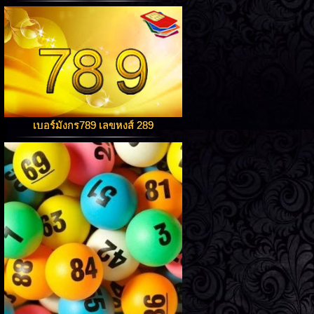
เบอร์มังกร789 เลขหงส์ 289