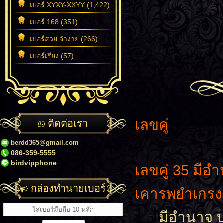
เบอร์ XYXY-XXYY (1,422)
เบอร์ 168 (351)
เบอร์สวย จำง่าย (266)
เบอร์เรียง (57)
เลขคู่
ติดต่อเรา
berdd365@gmail.com
086-359-5555
birdvipphone
เลขคู่ 35 มี
กล่องทำนายเบอร์
เคารพยำเกรง
มีอำนาจ บาร