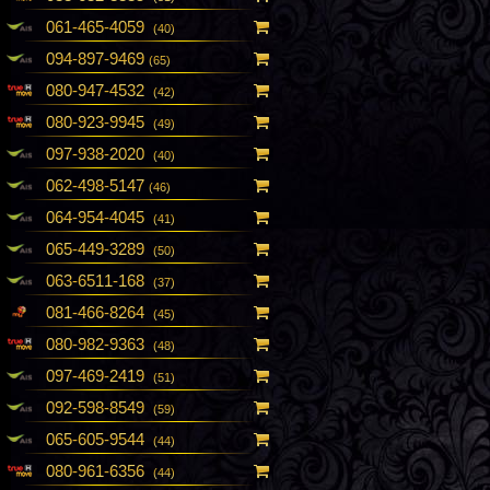
061-465-4059
(40)
094-897-9469
(65)
080-947-4532
(42)
080-923-9945
(49)
097-938-2020
(40)
062-498-5147
(46)
064-954-4045
(41)
065-449-3289
(50)
063-6511-168
(37)
081-466-8264
(45)
080-982-9363
(48)
097-469-2419
(51)
092-598-8549
(59)
065-605-9544
(44)
080-961-6356
(44)