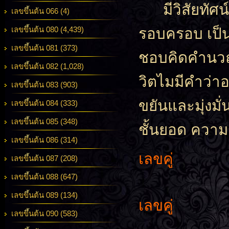
มีวิสัยทัศน
เลขขึ้นต้น 066 (4)
เลขขึ้นต้น 080 (4,439)
รอบครอบ เป็น
เลขขึ้นต้น 081 (373)
ชอบคิดคำนวณค
เลขขึ้นต้น 082 (1,028)
วิตไมมีคำว่าอ
เลขขึ้นต้น 083 (903)
ขยันและมุ่งม
เลขขึ้นต้น 084 (333)
เลขขึ้นต้น 085 (348)
ชั้นยอด ความ
เลขขึ้นต้น 086 (314)
เลขคู่
เลขขึ้นต้น 087 (208)
เลขขึ้นต้น 088 (647)
เลขขึ้นต้น 089 (134)
เลขคู่
เลขขึ้นต้น 090 (583)