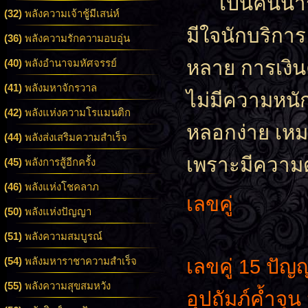
เป็นคนน่ารั
(32)
พลังความเจ้าชู้มีเสน่ห์
มีใจนักบริการ 
(36)
พลังความรักความอบอุ่น
หลาย การเงิน
(40)
พลังอำนาจมหัศจรรย์
(41)
พลังมหาจักรวาล
ไม่มีความหนั
(42)
พลังแห่งความโรแมนติก
หลอกง่าย เหม
(44)
พลังส่งเสริมความสำเร็จ
เพราะมีความต
(45)
พลังการสู้อีกครั้ง
(46)
พลังแห่งโชคลาภ
เลขคู่
(50)
พลังแห่งปัญญา
(51)
พลังความสมบูรณ์
(54)
พลังมหาราชาความสำเร็จ
เลขคู่ 15 ปัญ
(55)
พลังความสุขสมหวัง
อุปถัมภ์ค้ำจุน