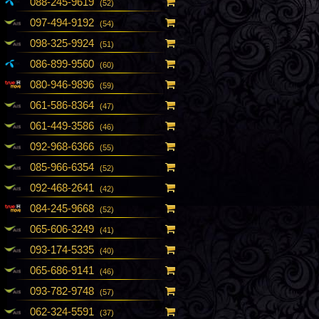
088-245-9619
(52)
097-494-9192
(54)
098-325-9924
(51)
086-899-9560
(60)
080-946-9896
(59)
061-586-8364
(47)
061-449-3586
(46)
092-968-6366
(55)
085-966-6354
(52)
092-468-2641
(42)
084-245-9668
(52)
065-606-3249
(41)
093-174-5335
(40)
065-686-9141
(46)
093-782-9748
(57)
062-324-5591
(37)