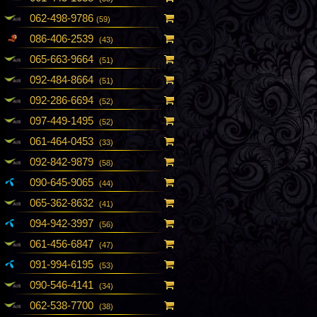
062-498-9786
(59)
086-406-2539
(43)
065-663-9664
(51)
092-484-8664
(51)
092-286-6694
(52)
097-449-1495
(52)
061-464-0453
(33)
092-842-9879
(58)
090-645-9065
(44)
065-362-8632
(41)
094-942-3997
(56)
061-456-6847
(47)
091-994-6195
(53)
090-546-4141
(34)
062-538-7700
(38)