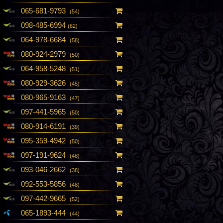
065-681-9793
(54)
098-485-6994
(62)
064-978-6684
(58)
080-924-2979
(50)
064-958-5248
(51)
080-929-3626
(45)
080-965-9163
(47)
097-441-5965
(50)
080-914-6191
(39)
095-359-4942
(50)
097-191-9624
(48)
093-046-2662
(38)
092-553-5856
(48)
097-442-9665
(52)
065-1893-444
(44)