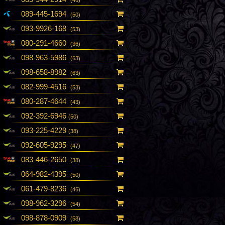
089-445-1694
(50)
093-9926-168
(53)
080-291-4660
(36)
098-963-5986
(63)
098-658-8982
(63)
082-999-4516
(53)
080-287-4644
(43)
092-392-6946
(50)
093-225-4229
(38)
092-605-9295
(47)
083-446-2650
(38)
064-982-4395
(50)
061-479-8236
(46)
098-962-3296
(54)
098-878-0909
(58)