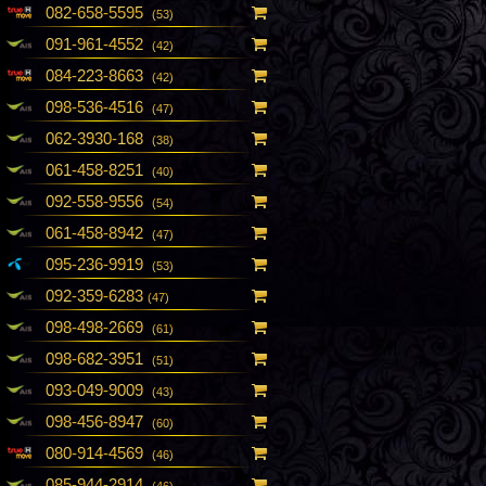
082-658-5595
(53)
091-961-4552
(42)
084-223-8663
(42)
098-536-4516
(47)
062-3930-168
(38)
061-458-8251
(40)
092-558-9556
(54)
061-458-8942
(47)
095-236-9919
(53)
092-359-6283
(47)
098-498-2669
(61)
098-682-3951
(51)
093-049-9009
(43)
098-456-8947
(60)
080-914-4569
(46)
085-944-2914
(46)