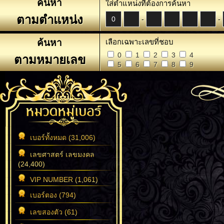
ค้นหา
ใส่ตำแหน่งที่ต้องการค้นหา
ตามตำแหน่ง
-
-
ค้นหา
เลือกเฉพาะเลขที่ชอบ
0
1
2
3
4
ตามหมายเลข
5
6
7
8
9
เบอร์ทั้งหมด (31,006)
เลขศาสตร์ เลขมงคล
(24,400)
VIP NUMBER (1,061)
เบอร์ตอง (794)
เลขสองตัว (61)