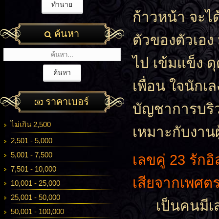
ก้าวหน้า จะได
ค้นหา
ตัวของตัวเอง 
ไป เข้มแข็ง ด
เพื่อน ใจนัก
ราคาเบอร์
บัญชาการบริวา
ไม่เกิน 2,500
เหมาะกับงานผู
2,501 - 5,000
5,001 - 7,500
เลขคู่ 23 รักอิ
7,501 - 10,000
เสียจากเพศตร
10,001 - 25,000
25,001 - 50,000
เป็นคนมีเสน่
50,001 - 100,000