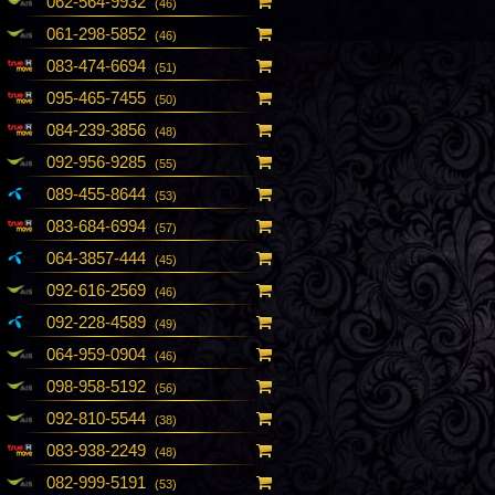
062-564-9932
(46)
061-298-5852
(46)
083-474-6694
(51)
095-465-7455
(50)
084-239-3856
(48)
092-956-9285
(55)
089-455-8644
(53)
083-684-6994
(57)
064-3857-444
(45)
092-616-2569
(46)
092-228-4589
(49)
064-959-0904
(46)
098-958-5192
(56)
092-810-5544
(38)
083-938-2249
(48)
082-999-5191
(53)