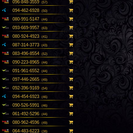
096-848-3559
(57)
094-462-6928
(50)
080-991-5147
(44)
093-669-9957
(63)
080-924-4923
(41)
087-314-3773
(43)
083-496-8554
(52)
090-223-8965
(44)
091-961-6552
(44)
097-446-2665
(49)
092-396-9169
(54)
094-454-6923
(46)
090-526-5991
(46)
061-492-5296
(44)
080-962-4596
(49)
064-483-6223
(38)