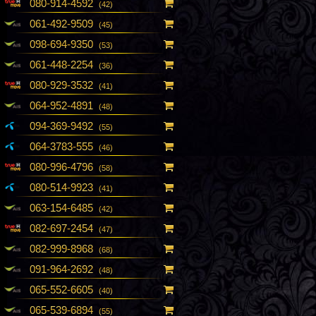
080-914-4592
(42)
061-492-9509
(45)
098-694-9350
(53)
061-448-2254
(36)
080-929-3532
(41)
064-952-4891
(48)
094-369-9492
(55)
064-3783-555
(46)
080-996-4796
(58)
080-514-9923
(41)
063-154-6485
(42)
082-697-2454
(47)
082-999-8968
(68)
091-964-2692
(48)
065-552-6605
(40)
065-539-6894
(55)