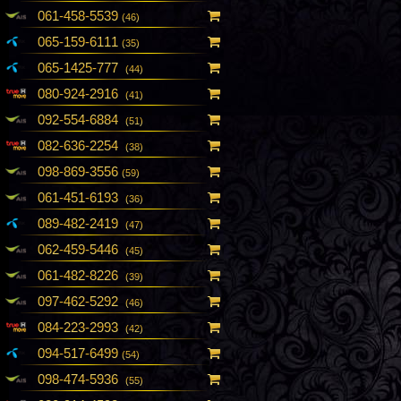
061-458-5539
(46)
065-159-6111
(35)
065-1425-777
(44)
080-924-2916
(41)
092-554-6884
(51)
082-636-2254
(38)
098-869-3556
(59)
061-451-6193
(36)
089-482-2419
(47)
062-459-5446
(45)
061-482-8226
(39)
097-462-5292
(46)
084-223-2993
(42)
094-517-6499
(54)
098-474-5936
(55)