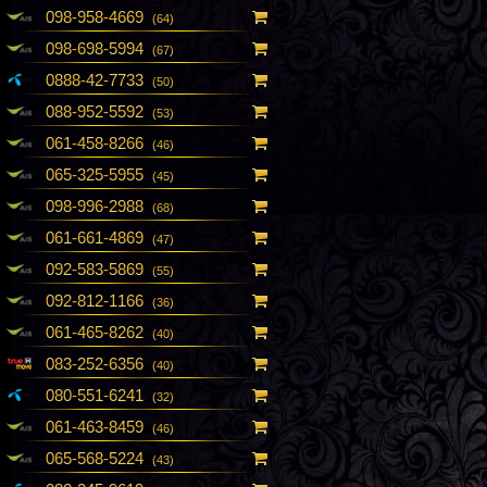
098-958-4669
(64)
098-698-5994
(67)
0888-42-7733
(50)
088-952-5592
(53)
061-458-8266
(46)
065-325-5955
(45)
098-996-2988
(68)
061-661-4869
(47)
092-583-5869
(55)
092-812-1166
(36)
061-465-8262
(40)
083-252-6356
(40)
080-551-6241
(32)
061-463-8459
(46)
065-568-5224
(43)