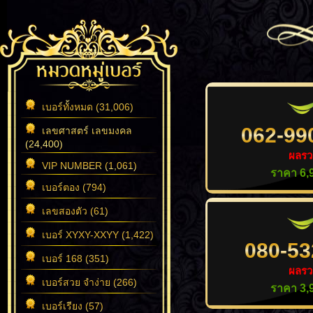
เบอร์ทั้งหมด (31,006)
062-99
เลขศาสตร์ เลขมงคล
(24,400)
ผลรว
VIP NUMBER (1,061)
ราคา 6,
เบอร์ตอง (794)
เลขสองตัว (61)
เบอร์ XYXY-XXYY (1,422)
080-53
เบอร์ 168 (351)
ผลรว
เบอร์สวย จำง่าย (266)
ราคา 3,
เบอร์เรียง (57)