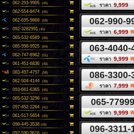
062-293-9905
(45)
9,999
ราคา
062-554-8474
(45)
062-990-9
062-695-9868
(59)
092-3282991
(45)
6,999
ราคา
065-532-6589
(49)
063-4040-
085-998-9925
(64)
062-747-8962
(51)
9,999
ราคา
061-451-6836
(40)
083-497-4797
086-3300-
(58)
062-504-4144
(30)
7,999
ราคา
093-661-6365
(45)
065-532-3298
(43)
065-7799
097-452-2264
(41)
9,999
ราคา
061-517-5654
(40)
098-445-3538
(49)
096-3311-
092-590-9616
(47)