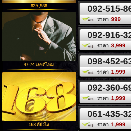
639 ,936
092-515-8
999
ราคา
092-916-3
3,999
ราคา
098-452-6
47-74 เลขดีไหม
1,999
ราคา
092-360-6
1,999
ราคา
061-435-3
1,999
168 ดียังไง
ราคา