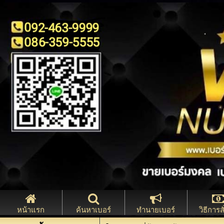
หน้าแรก
ค้นหาเบอร์
ทำนายเบอร์
วิธีการสั