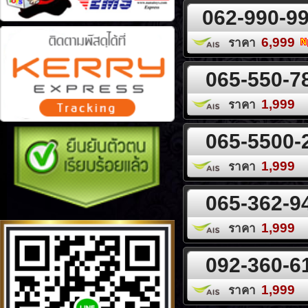
062-990-9
6,999
ราคา
065-550-7
1,999
ราคา
065-5500-
1,999
ราคา
065-362-9
1,999
ราคา
092-360-6
1,999
ราคา