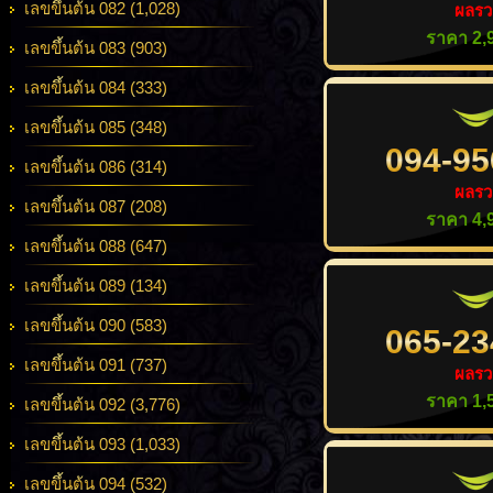
เลขขึ้นต้น 082 (1,028)
ผลรว
ราคา 2,
เลขขึ้นต้น 083 (903)
เลขขึ้นต้น 084 (333)
เลขขึ้นต้น 085 (348)
094-95
เลขขึ้นต้น 086 (314)
ผลรว
เลขขึ้นต้น 087 (208)
ราคา 4,
เลขขึ้นต้น 088 (647)
เลขขึ้นต้น 089 (134)
เลขขึ้นต้น 090 (583)
065-23
เลขขึ้นต้น 091 (737)
ผลรว
ราคา 1,
เลขขึ้นต้น 092 (3,776)
เลขขึ้นต้น 093 (1,033)
เลขขึ้นต้น 094 (532)