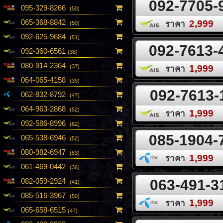
092-7705-
095-329-8266
(50)
065-368-8842
2,999
ราคา
(50)
092-625-9684
(51)
092-7613-
092-360-6561
(38)
080-914-2364
(37)
1,999
ราคา
064-065-4158
(39)
092-7613-
062-832-8792
(47)
064-963-2868
(52)
1,999
ราคา
092-586-8996
(62)
085-1904-
065-538-6946
(52)
080-982-6947
(53)
1,999
ราคา
061-469-0442
(36)
082-059-2924
063-491-3
(41)
085-516-3967
(50)
1,999
ราคา
065-658-6515
(47)