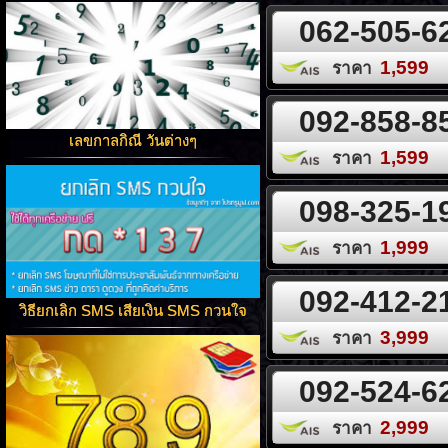
062-505-6
1,599
ราคา
092-858-8
เลขกาลกิณี วันต่างๆ
1,599
ราคา
098-325-1
1,999
ราคา
092-412-2
วิธียกเลิก SMS เสียเงิน SMS กวนใจ
3,999
ราคา
092-524-6
2,999
ราคา