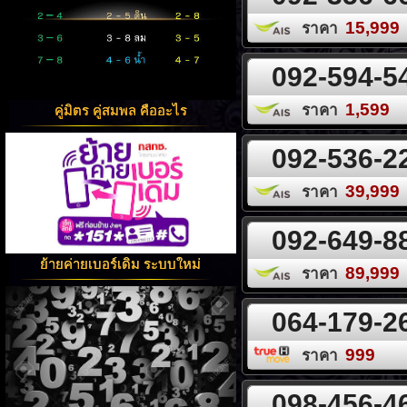
15,999
ราคา
092-594-5
1,599
ราคา
คู่มิตร คู่สมพล คืออะไร
092-536-2
39,999
ราคา
092-649-8
ย้ายค่ายเบอร์เดิม ระบบใหม่
89,999
ราคา
064-179-2
999
ราคา
098-456-4