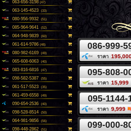
063-656-3198
(47)
063-145-4523
(33)
080-956-9932
(51)
085-964-9641
(52)
064-948-9839
(60)
086-999-5
061-614-9786
(48)
080-982-6169
(49)
195,00
ราคา
065-608-6063
(40)
083-816-6816
095-808-0
(47)
098-582-5387
(55)
15,999
ราคา
061-517-5523
(35)
061-459-6558
(49)
095-1144-
090-654-2536
(40)
9,999
ราคา
098-528-8514
(50)
064-981-9856
(56)
099-000-8
098-448-2862
(51)